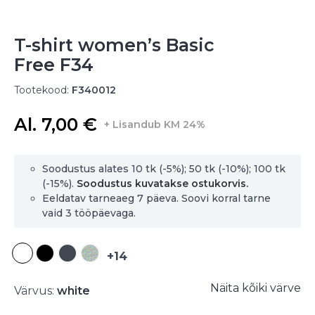
T-shirt women’s Basic
Free F34
Tootekood:
F340012
Al. 7,00 €
+ Lisandub KM 24%
Soodustus alates 10 tk (-5%); 50 tk (-10%); 100 tk
(-15%).
Soodustus kuvatakse ostukorvis.
Eeldatav tarneaeg 7 päeva. Soovi korral tarne
vaid 3 tööpäevaga.
+14
Näita kõiki värve
Värvus:
white