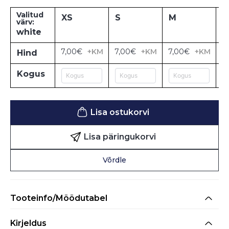
Valitud
XS
S
M
L
värv:
white
7,00€
+KM
7,00€
+KM
7,00€
+KM
7
Hind
Kogus
Lisa ostukorvi
Lisa päringukorvi
Võrdle
Tooteinfo/Mõõdutabel
Kirjeldus