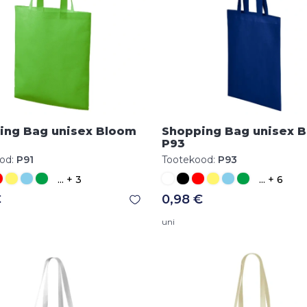
ing Bag unisex Bloom
Shopping Bag unisex 
P93
od:
P91
Tootekood:
P93
... + 3
... + 6
€
0,98 €
uni