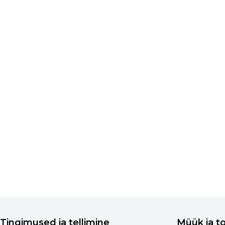
Tingimused ja tellimine
Müük ja t