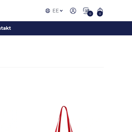
EE
0
0
takt