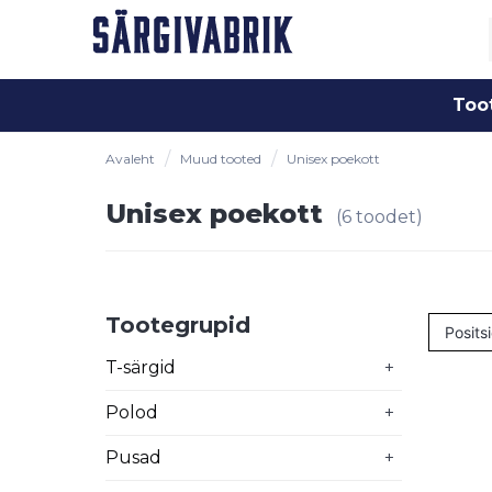
Too
Avaleht
Muud tooted
Unisex poekott
Unisex poekott
(6 toodet)
Tootegrupid
T-särgid
+
Polod
+
Pusad
+