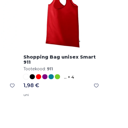
Shopping Bag unisex Smart
911
Tootekood:
911
... + 4
1,98 €
uni