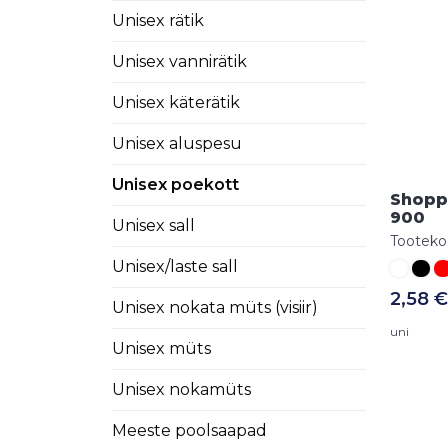
Unisex rätik
Unisex vannirätik
Unisex käterätik
Unisex aluspesu
Unisex poekott
Shopp
900
Unisex sall
Tooteko
Unisex/laste sall
2,58 €
Unisex nokata müts (visiir)
uni
Unisex müts
Unisex nokamüts
Meeste poolsaapad