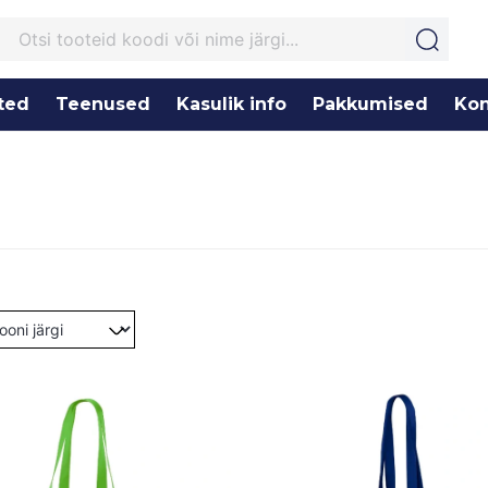
ted
Teenused
Kasulik info
Pakkumised
Kon