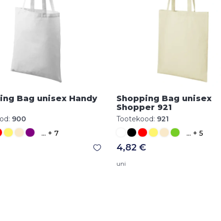
ing Bag unisex Handy
Shopping Bag unisex
Shopper 921
od:
900
Tootekood:
921
... + 7
... + 5
4,82 €
uni