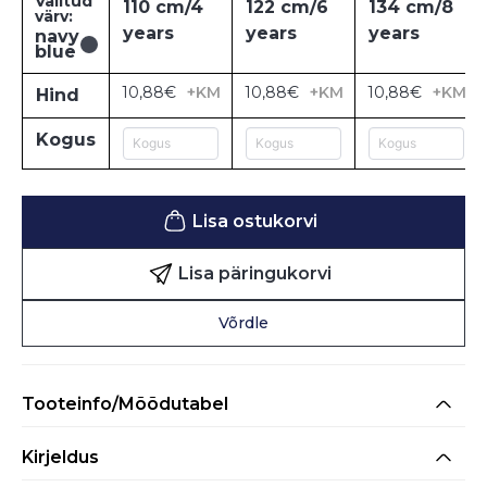
Valitud
110 cm/4
122 cm/6
134 cm/8
värv:
years
years
years
navy
blue
10,88€
+KM
10,88€
+KM
10,88€
+KM
Hind
Kogus
Lisa ostukorvi
Lisa päringukorvi
Võrdle
Tooteinfo/Mõõdutabel
Kirjeldus