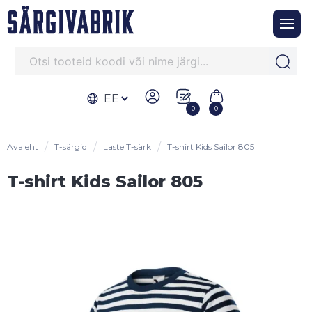
EE
0
0
Avaleht
T-särgid
Laste T-särk
T-shirt Kids Sailor 805
T-shirt Kids Sailor 805