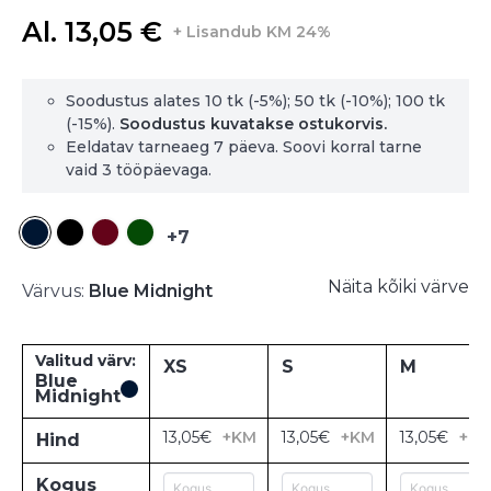
Al. 13,05 €
+ Lisandub KM 24%
Soodustus alates 10 tk (-5%); 50 tk (-10%); 100 tk
(-15%).
Soodustus kuvatakse ostukorvis.
Eeldatav tarneaeg 7 päeva. Soovi korral tarne
vaid 3 tööpäevaga.
+7
Näita kõiki värve
Värvus:
Blue Midnight
Valitud värv:
XS
S
M
Blue
Midnight
13,05€
+KM
13,05€
+KM
13,05€
+K
Hind
Kogus