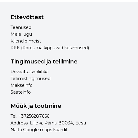
trükisest, paigutusest, kogusest.
Trükitehnika
°C. Do not bleach.
valik ja suurused
Do not tumble dry.
Iron with medium
Ettevõttest
heat (max. 150 °C).
Teenused
Do not dry-clean.
Meie lugu
Do not iron printed
Kliendid meist
decoration.
KKK (Korduma kippuvad küsimused)
Tingimused ja tellimine
Privaatsuspoliitika
Tellimistingimused
Makseinfo
Saateinfo
Müük ja tootmine
Tel. +37256287666
Address: Lille 4, Pärnu 80034, Eesti
Näita Google maps kaardil