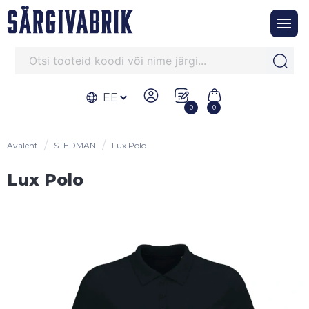
EE
0
0
Avaleht
STEDMAN
Lux Polo
Lux Polo